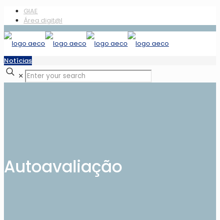
GIAE
Área digit@l
Notícias
✕
Autoavaliação