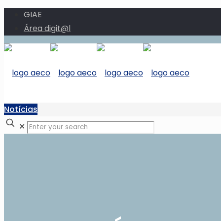
GIAE
Área digit@l
Notícias
✕