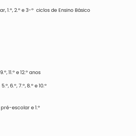
r, 1.º, 2.º e 3-º ciclos de Ensino Básico
º, 11.º e 12.º anos
º, 6.º, 7.º, 8.º e 10.º
pré-escolar e 1.º