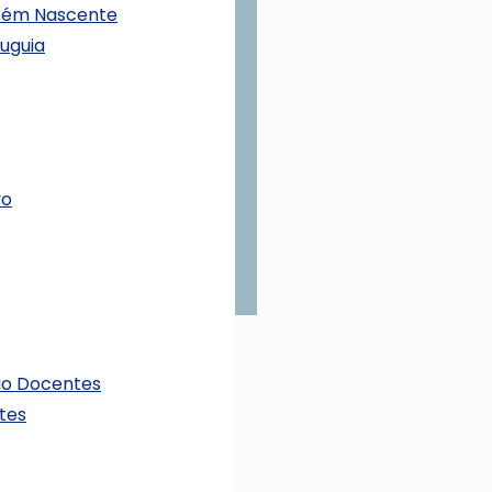
urém Nascente
uguia
vo
ão Docentes
tes