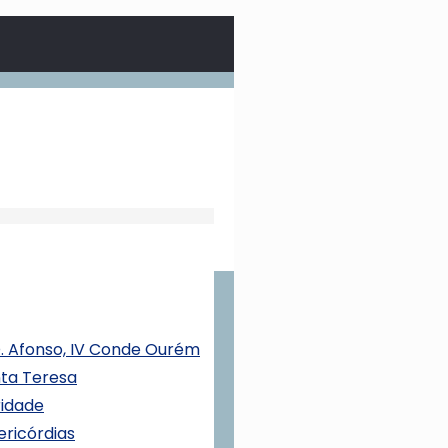
 D. Afonso, IV Conde Ourém
nta Teresa
ridade
ericórdias