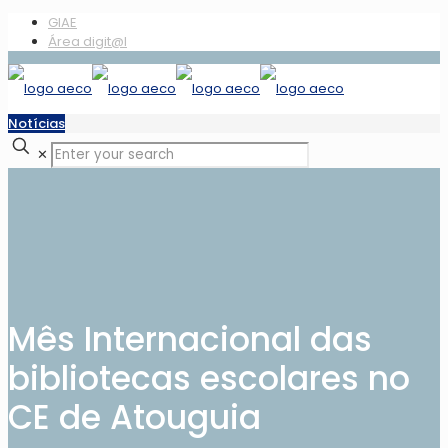
GIAE
Área digit@l
Notícias
✕
Mês Internacional das
bibliotecas escolares no
CE de Atouguia