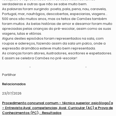
verdadeiras e outras que não se sabe muito bem.
As palavras foram surgindo: poeta, pala, pena, nau, caravela,
Portugal, mar, naufrágios, descobertas, especiarias, viagens…
500 anos são muitos anos, mas os feitos de Camões também
foram muitos. As belas histórias de amor e desamor foram muito
apreciadas pelas crianças do pré-escolar, assim como as suas
viagens, lutas e vitórias.
Alguns destes episódios foram representados na sala, com
roupas e adereços, fazendo assim da sala um palco, onde a
expressão dramática esteve muito bem representada.
As crianças foram atores, ilustradores, escritores e espetadores.
E assim se celebra Camões no pré-escolar!
Partilhar
Relacionados
23/07/2026
Procedimento concursal comum – técnico superior: psicólogo/a
– Entrevista Aval. competencias; Aval. Curricular (AC) e Prova de
Conhecimentos (PC); : Resultados