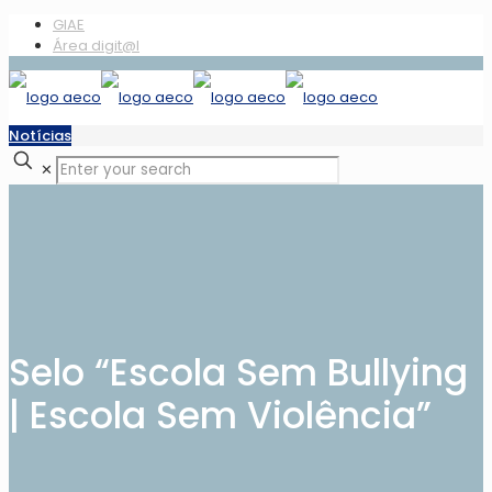
GIAE
Área digit@l
Notícias
✕
Selo “Escola Sem Bullying
| Escola Sem Violência”