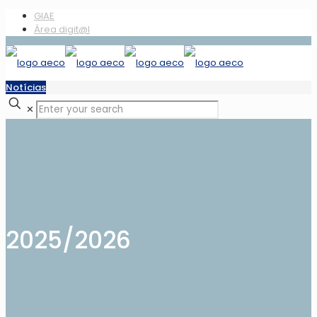
GIAE
Área digit@l
Notícias
✕
2025/2026