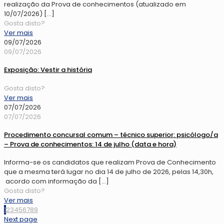
realização da Prova de conhecimentos (atualizado em
10/07/2026)
[…]
Gosta disto?
Ver mais
09/07/2026
09/07/2026
Exposição: Vestir a história
Gosta disto?
Ver mais
07/07/2026
07/07/2026
Procedimento concursal comum – técnico superior: psicólogo/a
– Prova de conhecimentos: 14 de julho (data e hora)
Informa-se os candidatos que realizam Prova de Conhecimento
que a mesma terá lugar no dia 14 de julho de 2026, pelas 14,30h,
acordo com informação da
[…]
Gosta disto?
Ver mais
1
2
3
4
5
6
7
8
9
Next page